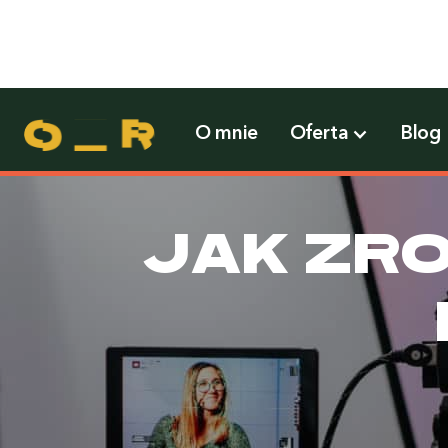
/
/
Home
Blog
Kategoria:
🎬 YouTube
O mnie
Oferta
Blog
Jak zro