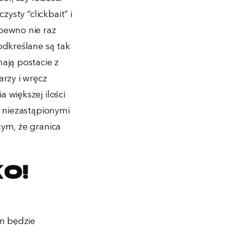
ysty “clickbait” i
pewno nie raz
odkreślane są tak
ają postacie z
arzy i wręcz
 większej ilości
j niezastąpionymi
tym, że granica
ko!
em będzie