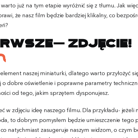
warto już na tym etapie wyróżnić się z tłumu. Jak wię
prawi, że nasz film będzie bardziej klikalny, co bezpoś
tleń?
erwsze- zdjęcie!
element naszej miniaturki, dlatego warto przyłożyć si
 o dobre oświetlenie i poprawne parametry technicz
żności od tego, jakim sprzętem dysponujesz.
eć w zdjęciu ideę naszego filmu. Dla przykładu- jeżel
 Poda, to dobrym pomysłem będzie umieszczenie tego
, co natychmiast zasugeruje naszym widzom, o czym b