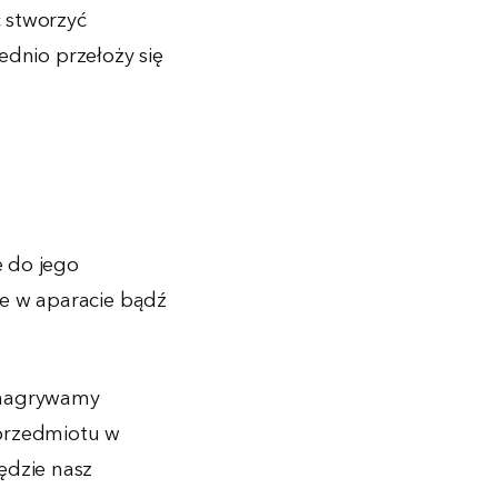
c stworzyć
rednio przełoży się
ę do jego
ne w aparacie bądź
i nagrywamy
 przedmiotu w
ędzie nasz