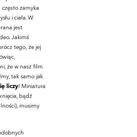
m często zamyka
słu i ciała. W
rana jest
deo. Jakimś
ócz tego, że jej
ówiąc,
i, że w nasz film
ilmy, tak samo jak
ię liczy
! Miniatura
knięcia, bądź
lności), musimy
podobnych