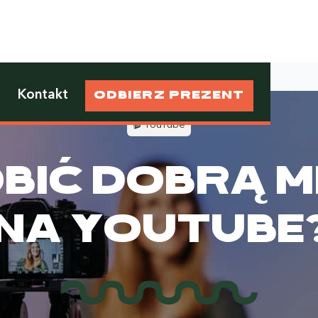
Kontakt
Odbierz prezent
🎬 YouTube
bić dobrą m
na YouTube