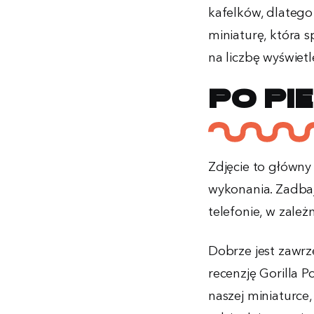
kafelków, dlatego 
miniaturę, która s
na liczbę wyświe
Po pi
Zdjęcie to główny 
wykonania. Zadbaj
telefonie, w zale
Dobrze jest zawrz
recenzję Gorilla
naszej miniaturce