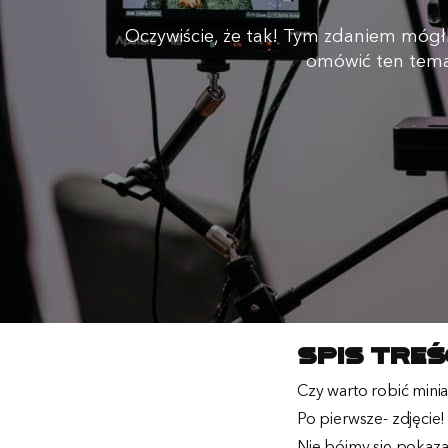
Oczywiście, że tak! Tym zdaniem mógł
omówić ten temat
Spis treś
Czy warto robić mini
Po pierwsze- zdjęcie!
Nie bójmy się pokaza