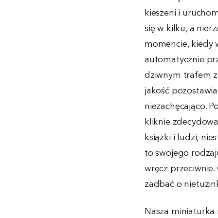
kieszeni i urucho
się w kilku, a nie
momencie, kiedy w
automatycznie prz
dziwnym trafem za
jakość pozostawia
niezachęcająco. P
kliknie zdecydowan
książki i ludzi, n
to swojego rodzaj
wręcz przeciwnie.
zadbać o nietuzi
Nasza miniaturka 