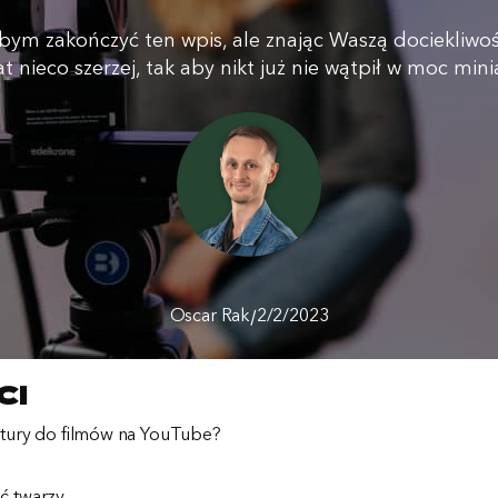
bym zakończyć ten wpis, ale znając Waszą dociekliw
 nieco szerzej, tak aby nikt już nie wątpił w moc min
/
Oscar Rak
2/2/2023
ci
atury do filmów na YouTube?
ć twarzy