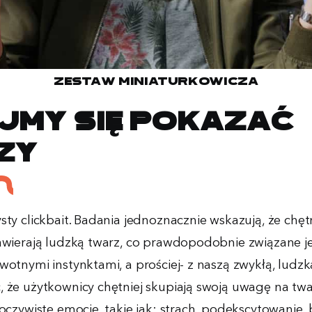
Zestaw miniaturkowicza
ójmy się pokazać
zy
sty clickbait. Badania jednoznacznie wskazują, że chęt
zawierają ludzką twarz, co prawdopodobnie związane je
wotnymi instynktami, a prościej- z naszą zwykłą, ludzk
, że użytkownicy chętniej skupiają swoją uwagę na twa
 oczywiste emocje, takie jak: strach, podekscytowanie, b