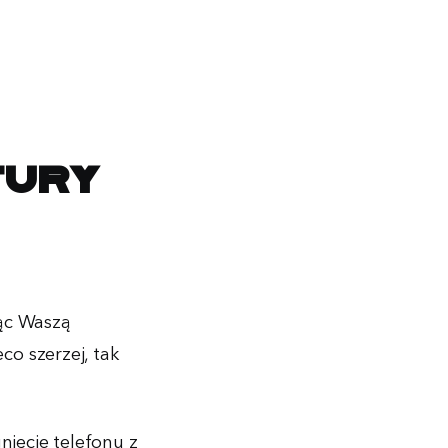
tury
?
jąc Waszą
o szerzej, tak
nięcie telefonu z