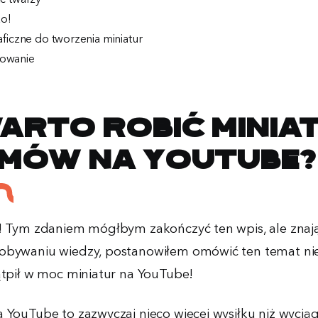
ko!
ficzne do tworzenia miniatur
owanie
arto robić minia
lmów na YouTube
k! Tym zdaniem mógłbym zakończyć ten wpis, ale zna
obywaniu wiedzy, postanowiłem omówić ten temat niec
wątpił w moc miniatur na YouTube!
 YouTube to zazwyczaj nieco więcej wysiłku niż wyciąg