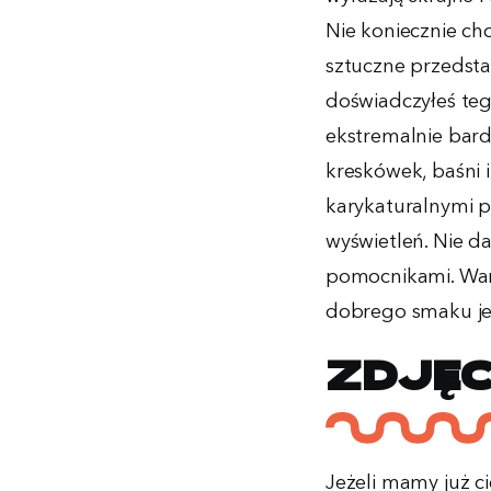
Nie koniecznie cho
sztuczne przedsta
doświadczyłeś teg
ekstremalnie bard
kreskówek, baśni 
karykaturalnymi p
wyświetleń. Nie d
pomocnikami. Wart
dobrego smaku je
Zdjęc
Jeżeli mamy już c