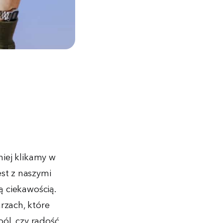
niej klikamy w
st z naszymi
ą ciekawością.
rzach, które
ól, czy radość.