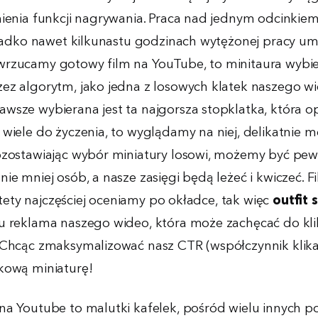
mienia funkcji nagrywania. Praca nad jednym odcinkie
rzadko nawet kilkunastu godzinach wytężonej pracy umy
rzucamy gotowy film na YouTube, to minitaura wybie
ez algorytm, jako jedna z losowych klatek naszego wi
wsze wybierana jest ta najgorsza stopklatka, która opr
 wiele do życzenia, to wyglądamy na niej, delikatnie m
ozostawiając wybór miniatury losowi, możemy być pewn
ie mniej osób, a nasze zasięgi będą leżeć i kwiczeć. F
iestety najczęściej oceniamy po okładce, tak więc
outfit s
u reklama naszego wideo, która może zachęcać do kli
 Chcąc zmaksymalizować nasz CTR (współczynnik klika
nkową miniaturę!
na Youtube to malutki kafelek, pośród wielu innych 