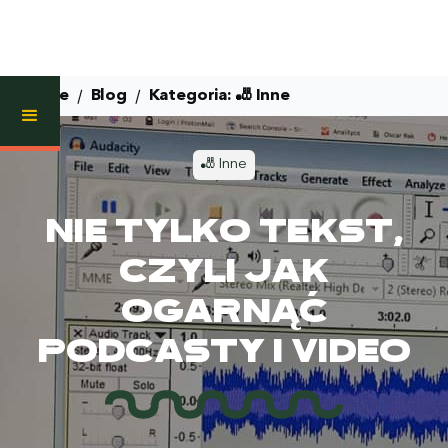
/
/
Home
Blog
Kategoria:
🎳 Inne
🎳 Inne
Nie tylko tekst,
czyli jak
ogarnąć
podcasty i video