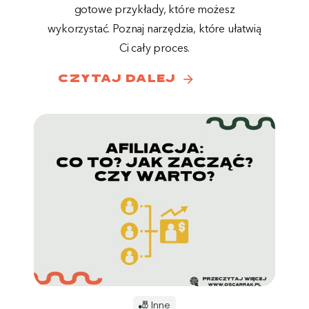
gotowe przykłady, które możesz
wykorzystać. Poznaj narzędzia, które ułatwią
Ci cały proces.
arrow_forward
czytaj dalej
🎳 Inne