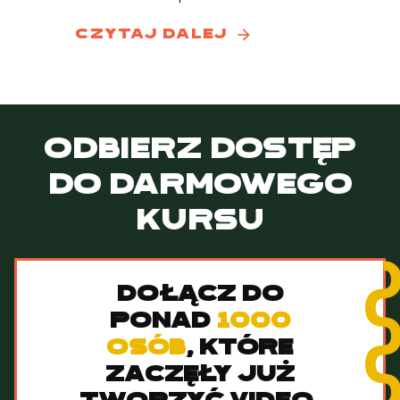
arrow_forward
czytaj dalej
Odbierz dostęp
do darmowego
kursu
dołącz do
ponad
1000
osób
, które
zaczęły już