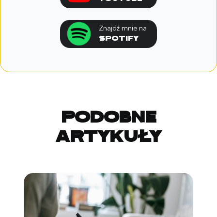
Znajdź mnie na
spotify
Podobne
artykuły