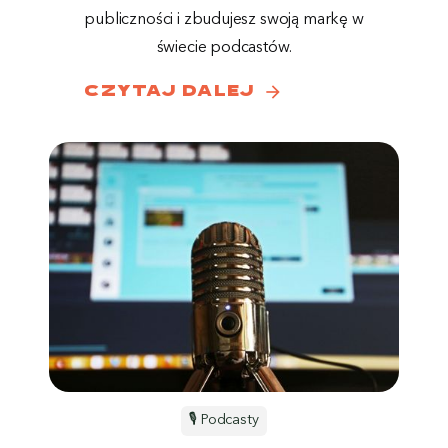
publiczności i zbudujesz swoją markę w
świecie podcastów.
arrow_forward
czytaj dalej
🎙️ Podcasty