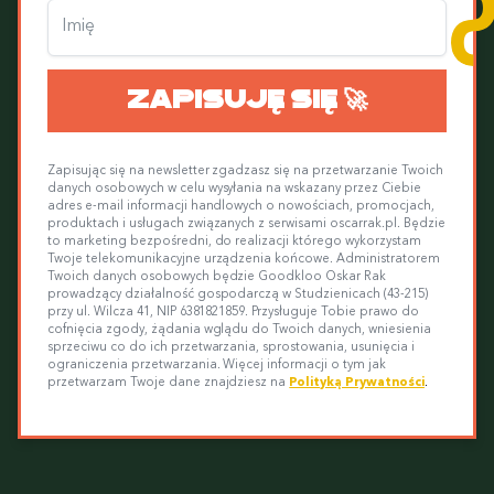
Zapisując się na newsletter zgadzasz się na przetwarzanie Twoich
danych osobowych w celu wysyłania na wskazany przez Ciebie
adres e-mail informacji handlowych o nowościach, promocjach,
produktach i usługach związanych z serwisami oscarrak.pl. Będzie
to marketing bezpośredni, do realizacji którego wykorzystam
Twoje telekomunikacyjne urządzenia końcowe. Administratorem
Twoich danych osobowych będzie Goodkloo Oskar Rak
prowadzący działalność gospodarczą w Studzienicach (43-215)
przy ul. Wilcza 41, NIP 6381821859. Przysługuje Tobie prawo do
cofnięcia zgody, żądania wglądu do Twoich danych, wniesienia
sprzeciwu co do ich przetwarzania, sprostowania, usunięcia i
ograniczenia przetwarzania. Więcej informacji o tym jak
przetwarzam Twoje dane znajdziesz n
a
Polityką Prywatności
.