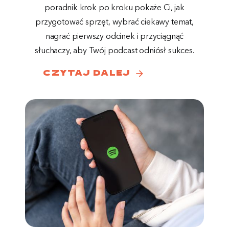
poradnik krok po kroku pokaże Ci, jak
przygotować sprzęt, wybrać ciekawy temat,
nagrać pierwszy odcinek i przyciągnąć
słuchaczy, aby Twój podcast odniósł sukces.
arrow_forward
czytaj dalej