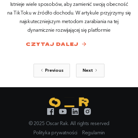
Istnieje wiele sposobów, aby zamienić swoją obecność
na TikToku w źródło dochodu. W artykule przyjrzymy się
najskuteczniejszym metodom zarabiania na tej
dynamicznie rozwijającej się platformie
arrow_forward
czytaj dalej
Previous
Next
© 2025 Oscar Rak. All rights reserved
Polityka prywatności
Regulamin