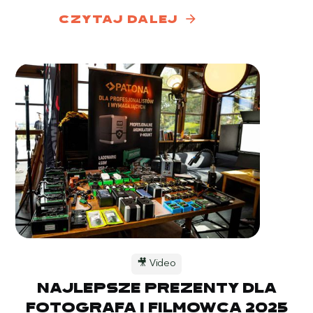
arrow_forward
czytaj dalej
🎥 Video
Najlepsze prezenty dla
fotografa i filmowca 2025